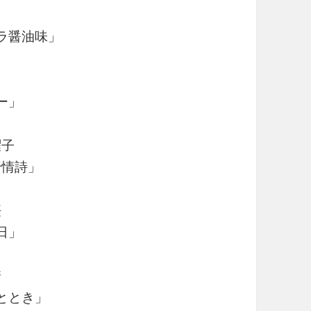
ラ醤油味」
ー」
曜子
抒情詩」
桜
日」
糖
ととき」