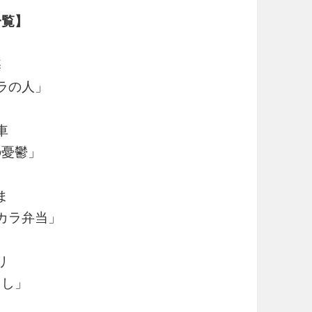
一覧】
基
ラの人」
車
の憂鬱」
ま
カラ弁当」
リ
うし」