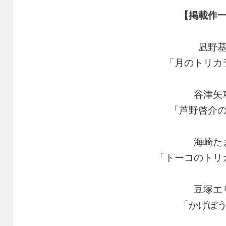
【掲載作
凪野
「月のトリカ
谷津矢
「芦野啓介
海崎た
「トーコのトリ
豆塚エ
「かげぼ