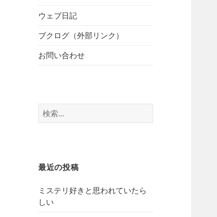
開
ブ
ー
メ
ウェブ日記
を
ニ
展
ブクログ（外部リンク）
ュ
開
ー
お問い合わせ
を
展
開
検
索:
最近の投稿
ミステリ好きと思われていたら
しい