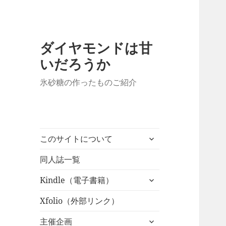
ダイヤモンドは甘
いだろうか
氷砂糖の作ったものご紹介
サ
このサイトについて
ブ
メ
同人誌一覧
ニ
サ
Kindle（電子書籍）
ュ
ブ
ー
メ
Xfolio（外部リンク）
を
ニ
展
サ
主催企画
ュ