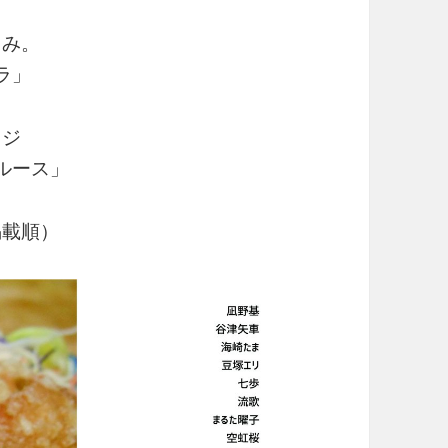
さみ。
ラ」
ウジ
ルース」
掲載順）