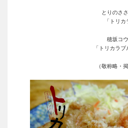
とりのさ
「トリカ
穂坂コ
「トリカラブ
（敬称略・