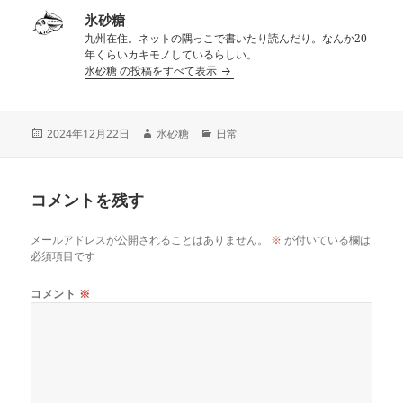
氷砂糖
九州在住。ネットの隅っこで書いたり読んだり。なんか20
年くらいカキモノしているらしい。
氷砂糖 の投稿をすべて表示
投
作
カ
2024年12月22日
氷砂糖
日常
稿
成
テ
日:
者
ゴ
リ
コメントを残す
ー
メールアドレスが公開されることはありません。
※
が付いている欄は
必須項目です
コメント
※