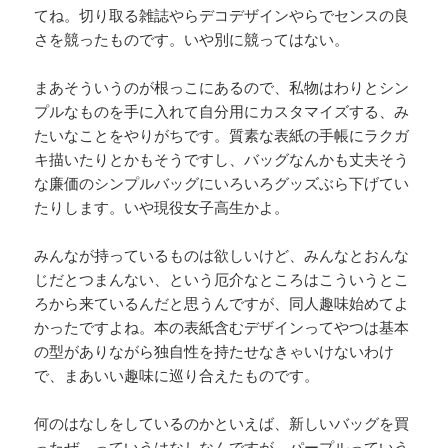
てね。切り取る雑誌やらデコデザインやらでセンスの良
さを競ったものです。いや別に競ってはない。
まあそういうのが根っこにあるので、私物はわりとシン
プルなものを手に入れて自分用にカスタマイズする、み
たいなことをやりがちです。質素な表紙の手帳にラクガ
キ描いたりとかもそうですし、バッグなんかも丈夫そう
な廉価のシンプルバッグにいろいろグッズぶら下げてい
たりします。いや現役女子高生かよ。
みんなが持っているものは欲しいけど、みんなとおんな
じだとつまんない、という厄介なところはこういうとこ
ろから来ているんだと思うんですが、同人趣味始めてよ
かったですよね。本の表紙含むデザインってやつは基本
の型がありながら独自性を持たせなきゃいけないわけ
で、まあいい趣味に巡り合えたものです。
何のはなしをしているのかといえば、新しいバッグを買
ったぜ、っていうはなしなんですが、パープルっていう