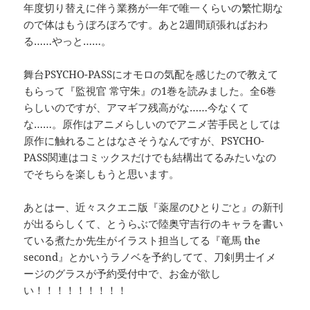
年度切り替えに伴う業務が一年で唯一くらいの繁忙期な
ので体はもうぼろぼろです。あと2週間頑張ればおわ
る……やっと……。
舞台PSYCHO-PASSにオモロの気配を感じたので教えて
もらって『監視官 常守朱』の1巻を読みました。全6巻
らしいのですが、アマギフ残高がな……今なくて
な……。原作はアニメらしいのでアニメ苦手民としては
原作に触れることはなさそうなんですが、PSYCHO-
PASS関連はコミックスだけでも結構出てるみたいなの
でそちらを楽しもうと思います。
あとはー、近々スクエニ版『薬屋のひとりごと』の新刊
が出るらしくて、とうらぶで陸奥守吉行のキャラを書い
ている煮たか先生がイラスト担当してる『竜馬 the
second』とかいうラノベを予約してて、刀剣男士イメ
ージのグラスが予約受付中で、お金が欲し
い！！！！！！！！！