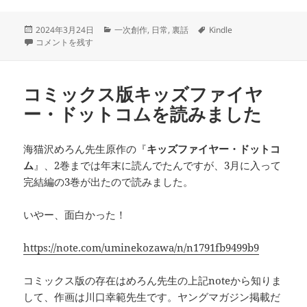
投
カ
タ
2024年3月24日
一次創作
,
日常
,
裏話
Kindle
稿
宣伝が得意じゃない に
テ
グ
コメントを残す
日:
ゴ
リ
ー
コミックス版キッズファイヤ
ー・ドットコムを読みました
海猫沢めろん先生原作の『
キッズファイヤー・ドットコ
ム
』、2巻までは年末に読んでたんですが、3月に入って
完結編の3巻が出たので読みました。
いやー、面白かった！
https://note.com/uminekozawa/n/n1791fb9499b9
コミックス版の存在はめろん先生の上記noteから知りま
して、作画は川口幸範先生です。ヤングマガジン掲載だ