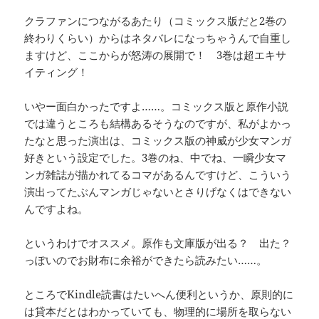
クラファンにつながるあたり（コミックス版だと2巻の
終わりくらい）からはネタバレになっちゃうんで自重し
ますけど、ここからが怒涛の展開で！ 3巻は超エキサ
イティング！
いやー面白かったですよ……。コミックス版と原作小説
では違うところも結構あるそうなのですが、私がよかっ
たなと思った演出は、コミックス版の神威が少女マンガ
好きという設定でした。3巻のね、中でね、一瞬少女マ
ンガ雑誌が描かれてるコマがあるんですけど、こういう
演出ってたぶんマンガじゃないとさりげなくはできない
んですよね。
というわけでオススメ。原作も文庫版が出る？ 出た？
っぽいのでお財布に余裕ができたら読みたい……。
ところでKindle読書はたいへん便利というか、原則的に
は貸本だとはわかっていても、物理的に場所を取らない