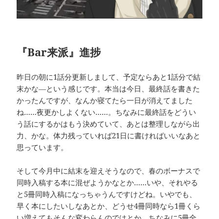
『Bar来派』進捗
昨日の朝に1話分更新しまして、予定ならあと1話分で結
末かな―という感じです。本当は今日、最終話を書きた
かったんですが、なんか寝てたら一日が消えてました
ね……夜更かしよくない……。ちなみに最終話をどうい
う話にするかはもう決めていて、あとは整理しながら出
力、かな。体力残っていれば21日に書ければいいなあと
思っています。
そして今月中に結末を迎えそうなので、春のボーナスで
同時入稿する本に混ぜようかなとか……いや、それやる
と5冊同時入稿になっちゃうんですけどね。いやでも、
早く本にしたいしなあとか、どうせ4冊同時なら1冊くら
い増えてもそんな変わらんのではとか。ちなみに5冊全