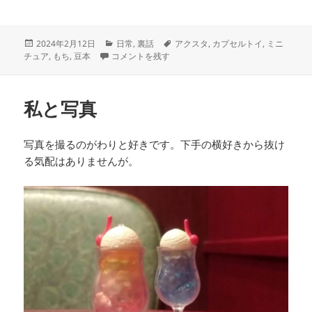
投
カ
タ
2024年2月12日
日常
,
裏話
アクスタ
,
カプセルトイ
,
ミニ
稿
ちいさきものたち に
テ
グ
チュア
,
もち
,
豆本
コメントを残す
日:
ゴ
リ
ー
私と写真
写真を撮るのがわりと好きです。下手の横好きから抜け
る気配はありませんが。