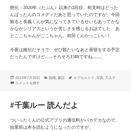
慈伝：2020年（たぶん）以来の2回目。初見時はどった
んばったんのコメディだあと思っていたのですが、今回
観ると長義くんが気になってきているせいもあってかな
かなかシリアスというか苦しさを感じるお話でした。あ
とごこちゃんがごこちゃん。前田くんかっこいい！
今夜は維伝だそうで、ぜひ観たいなあと昼寝をする予定
だったんですけど……そろそろ15時ですね……。
投
カ
タ
2023年7月30日
版権
,
裏話
カプセルトイ
,
写真
,
刀ステ
稿
私と写真 に
テ
グ
コメントを残す
日:
ゴ
リ
ー
#千葉ルー 読んだよ
ついったくんの公式アプリの通信料がバカデカなので、
始業前は本を読むようになったのですが。