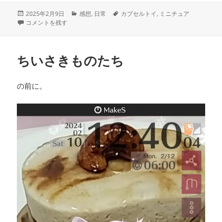
投
カ
タ
2025年2月9日
感想
,
日常
カプセルトイ
,
ミニチュア
稿
おもちゃで遊ぼう！ に
テ
グ
コメントを残す
日:
ゴ
リ
ー
ちいさきものたち
の前に。