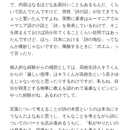
で、内容はなるほどなあ面白いこともあるもんだ、くら
いで読んでたんですけど、突然「詩の話」が出てきてち
ょっと驚いたんですよね。実際に著者はルーマニアでル
ーマニア語の小説と「詩」を発表しているわけで、そこ
を踏まえておけば詩が出てくることくらい自明ではあっ
たんですけど、ほら、日本における「詩の地位」ってな
んか微妙じゃないですか。揶揄するときに「ポエム」っ
て言ったり。
個人的な経験からの感想としては、高校生詩人キラくん
からの「厳しい指導」はキラくんが高校生という若さゆ
えじゃないかなと思ったりするわけですが。私もね、自
分が得意とする物事に教えを請われて遠慮なくビシビシ
やった経験がね、あるわけでして。
言葉について考えることが詩の本質というのは本当にそ
うなんだよなあと思うし、そんなことを考えながら詩に
ついてのパートを読み進めるうちに、「私がやりたいの
は発表か？ 排泄か？」みたいなことを考えましたね。