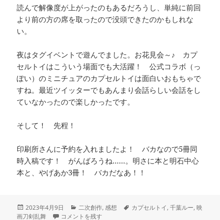
読んで解像度が上がったのもあるだろうし、単純に前回
より前の方の席を取ったので没頭できたのかもしれな
い。
夜はタグイベントで遊んでました。お花見会～♪ カプ
セルトイはこういう場面でも大活躍！ 公式コラボ（っ
ぽい）のミニチュアのカプセルトイは面白いおもちゃで
すね。最近ツイッターでもあんまり会話らしい会話をし
ていなかったので楽しかったです。
そして！ 先程！
印刷所さんに予約を入れましたよ！ バカなので5冊同
時入稿です！ がんばろうね……。明さに本と明石中心
本と、やげあか3冊！ バカだなあ！！
投
カ
タ
2023年4月9日
二次創作
,
感想
カプセルトイ
,
千葉ルー
,
映
稿
#千葉ルー 読んだよ に
テ
グ
画刀剣乱舞
コメントを残す