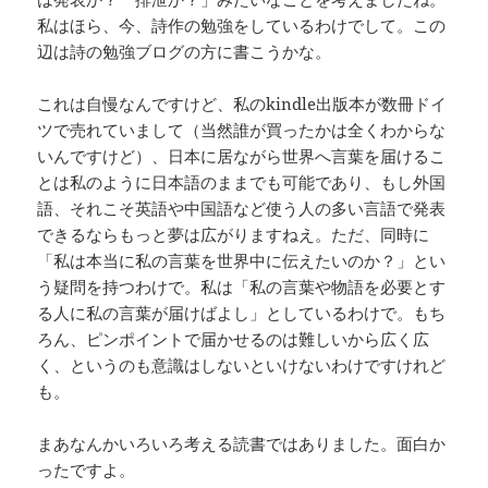
私はほら、今、詩作の勉強をしているわけでして。この
辺は詩の勉強ブログの方に書こうかな。
これは自慢なんですけど、私のkindle出版本が数冊ドイ
ツで売れていまして（当然誰が買ったかは全くわからな
いんですけど）、日本に居ながら世界へ言葉を届けるこ
とは私のように日本語のままでも可能であり、もし外国
語、それこそ英語や中国語など使う人の多い言語で発表
できるならもっと夢は広がりますねえ。ただ、同時に
「私は本当に私の言葉を世界中に伝えたいのか？」とい
う疑問を持つわけで。私は「私の言葉や物語を必要とす
る人に私の言葉が届けばよし」としているわけで。もち
ろん、ピンポイントで届かせるのは難しいから広く広
く、というのも意識はしないといけないわけですけれど
も。
まあなんかいろいろ考える読書ではありました。面白か
ったですよ。