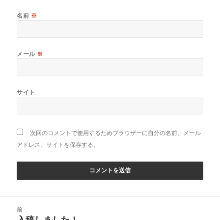
名前
※
メール
※
サイト
次回のコメントで使用するためブラウザーに自分の名前、メール
アドレス、サイトを保存する。
投
前
稿
入稿しました！
前