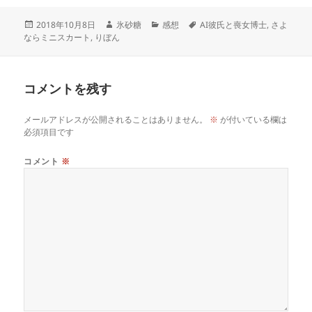
投
作
カ
タ
2018年10月8日
氷砂糖
感想
AI彼氏と喪女博士
,
さよ
稿
成
テ
グ
ならミニスカート
,
りぼん
日:
者
ゴ
リ
ー
コメントを残す
メールアドレスが公開されることはありません。
※
が付いている欄は
必須項目です
コメント
※