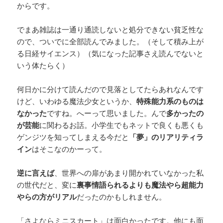
からです。
でまあ雑誌は一通り通読しないと処分できない貧乏性な
ので、ついでに全部読んでみました。（そして積み上が
る日経サイエンス）（気になった記事さえ読んでないと
いう体たらく）
何日かに分けて読んだので見落としてたらあれなんです
けど、いわゆる魔法少女というか、
特殊能力系のものは
なかった
ですね。へーって思いました。んで
多かったの
が芸能
に関わるお話。小学生でもネットで良くも悪くも
ゲンジツを知ってしまえる今だと
「夢」のリアリティラ
イン
はそこなのかーって。
逆に言えば
、世界への扉があまり開かれていなかった私
の世代だと、変に
裏事情語られるよりも魔法やら超能力
やらの方がリアル
だったのかもしれません。
「さよならミニスカート」は面白かったです。他にも面