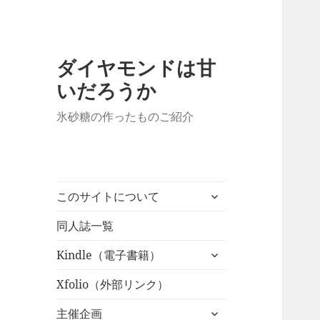
ダイヤモンドは甘
いだろうか
氷砂糖の作ったものご紹介
サ
このサイトについて
ブ
メ
同人誌一覧
ニ
サ
Kindle（電子書籍）
ュ
ブ
ー
メ
Xfolio（外部リンク）
を
ニ
展
サ
主催企画
ュ