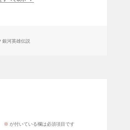
タ
銀河英雄伝説
グ
。
※
が付いている欄は必須項目です