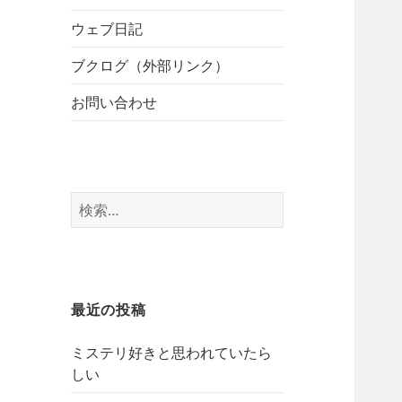
開
ブ
ー
メ
ウェブ日記
を
ニ
展
ブクログ（外部リンク）
ュ
開
ー
お問い合わせ
を
展
開
検
索:
最近の投稿
ミステリ好きと思われていたら
しい