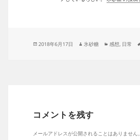
投
作
カ
2018年6月17日
氷砂糖
感想
,
日常
稿
成
テ
日:
者
ゴ
リ
ー
コメントを残す
メールアドレスが公開されることはありません