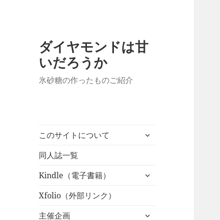
ダイヤモンドは甘
いだろうか
氷砂糖の作ったものご紹介
サ
このサイトについて
ブ
メ
同人誌一覧
ニ
サ
Kindle（電子書籍）
ュ
ブ
ー
メ
Xfolio（外部リンク）
を
ニ
展
サ
主催企画
ュ